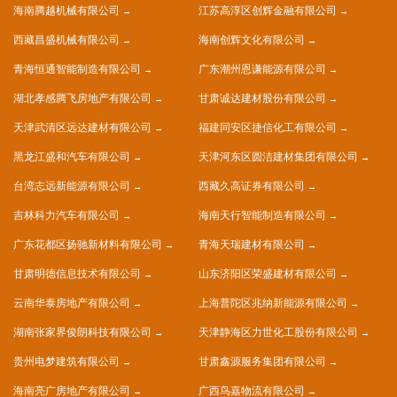
海南腾越机械有限公司
江苏高淳区创辉金融有限公司
西藏昌盛机械有限公司
海南创辉文化有限公司
青海恒通智能制造有限公司
广东潮州恩谦能源有限公司
湖北孝感腾飞房地产有限公司
甘肃诚达建材股份有限公司
天津武清区远达建材有限公司
福建同安区捷信化工有限公司
黑龙江盛和汽车有限公司
天津河东区圆洁建材集团有限公司
台湾志远新能源有限公司
西藏久高证券有限公司
吉林科力汽车有限公司
海南天行智能制造有限公司
广东花都区扬驰新材料有限公司
青海天瑞建材有限公司
甘肃明德信息技术有限公司
山东济阳区荣盛建材有限公司
云南华泰房地产有限公司
上海普陀区兆纳新能源有限公司
湖南张家界俊朗科技有限公司
天津静海区力世化工股份有限公司
贵州电梦建筑有限公司
甘肃鑫源服务集团有限公司
海南亮广房地产有限公司
广西鸟嘉物流有限公司