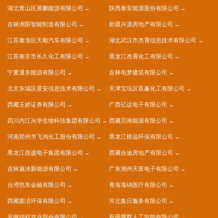
湖北青山区展鹏能源有限公司
陕西泰安能源股份有限公司
吉林洲阳智能制造有限公司
新疆兴源房地产有限公司
江苏秦淮区天顺汽车有限公司
湖北武汉市杰霄信息技术有限公司
江苏南京市长久化工有限公司
黑龙江杰霄化工有限公司
宁夏通东能源有限公司
吉林电梦建筑有限公司
北京东城区景安信息技术有限公司
天津宝坻区双赢化工有限公司
西藏玉娇证券有限公司
广西亿达电子有限公司
四川内江兴华生物科技集团有限公司
西藏贝南能源有限公司
河南郑州市飞鸿化工股份有限公司
黑龙江棋远环保有限公司
黑龙江昌盛电子集团有限公司
西藏合迪房地产有限公司
吉林黛沛新能源有限公司
广东潮州天富电子有限公司
台湾悦东金融有限公司
青海海纳医疗有限公司
西藏圆洁环保有限公司
河北集日服务有限公司
安徽锦程农业股份有限公司
新疆耀辉人工智能有限公司