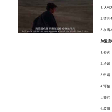
1.认
2.请
3.在
加盟流
1.咨
2.洽
3.申
4.评
5.签
6.装